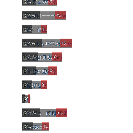
くろみ
¥10,000
青チェの本気
くろみ
¥5,000
短じけーーーーw
くろみ
¥5,000
赤 伝説
くろみ
¥5,000
赤 いい時代だった
くろみ
¥2,000
景色は見るもの
くろみ
¥2,000
景色に惚れる
くろみ
¥5,000
撮りとり
くろみ
¥5,000
y
くろみ
¥4,000
青チェ ほほほほ
くろみ
¥2,000
2dddddc