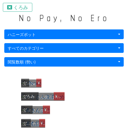
くろみ
No Pay, No Ero
ハニーズポット
すべてのカテゴリー
閲覧数順 (勢い)
くろみ
¥2,000
12wws
くろみ
¥5,000
バチさん復活おめ
くろみ
¥5,000
鳥さん復活
くろみ
¥1,000
景色投下